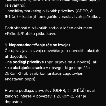
relevantno),
- analitika/marketing piškotki: privolitev (GDPR, čl.
6(1)(a)) – kadar jih omogočite v nastavitvah piškotkov.
Podrobnosti o piškotkih sodijo v ločen dokument
»Piškotki/Politika piškotkov«.
6.
Neposredno trženje (če se izvaja)
Če upravljavec izvaja obveščanje o novostih, akcijah
ali dogodkih:
- na podlagi privolitve
(npr. prijava na e-novice), ali
- za obstoječe stranke
v obsegu, ki ga dopušča
ZEKom-2 (ob vsaki komunikaciji zagotovljen
enostaven odpis).
Pravna podlaga: privolitev (GDPR, čl. 6(1)(a)) in/ali
zakoniti interes v povezavi z ZEKom-2, kjer je
dopustno.