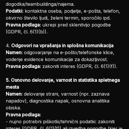
dogodka/teambuildinga/najema.
Podatki:
kontaktna oseba, podjetje, e-pošta, telefon,
okvirno število ljudi, želeni termin, sporočilo ipd.
Pravna podlaga:
ukrepi pred sklenitvijo pogodbe
(GDPR, čl. 6(1)(b)).
4.
Odgovori na vprašanja in splošna komunikacija
Namen:
odgovarjanje na e-pošto/telefonske klice,
vodenje evidence komunikacije za dokazljivost.
Pravna podlaga:
zakoniti interes (GDPR, čl. 6(1)(f)).
5. Osnovno delovanje, varnost in statistika spletnega
mesta
Namen:
delovanje strani, varnost (npr. zaznava
napadov), diagnostika napak, osnovna analitika
obiska.
Pravna podlaga:
- nujno potrebni piškotki/tehnični podatki: zakoniti
interes (GDPR, čl. 6(1)(f)) ali izvedba pogodbe (kjer je