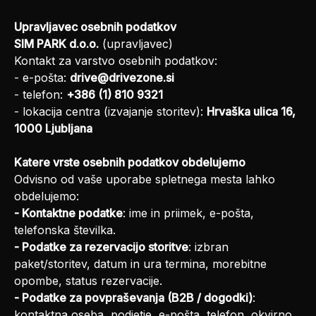
Upravljavec osebnih podatkov
SIM PARK d.o.o.
(upravljavec)
Kontakt za varstvo osebnih podatkov:
- e-pošta:
drive@drivezone.si
- telefon:
+386 (1) 810 9321
- lokacija centra (izvajanje storitev):
Hrvaška ulica 16,
1000 Ljubljana
Katere vrste osebnih podatkov obdelujemo
Odvisno od vaše uporabe spletnega mesta lahko
obdelujemo:
- Kontaktne podatke
: ime in priimek, e-pošta,
telefonska številka.
- Podatke za rezervacijo storitve
: izbran
paket/storitev, datum in ura termina, morebitne
opombe, status rezervacije.
- Podatke za povpraševanja (B2B / dogodki)
:
kontaktna oseba, podjetje, e-pošta, telefon, okvirno