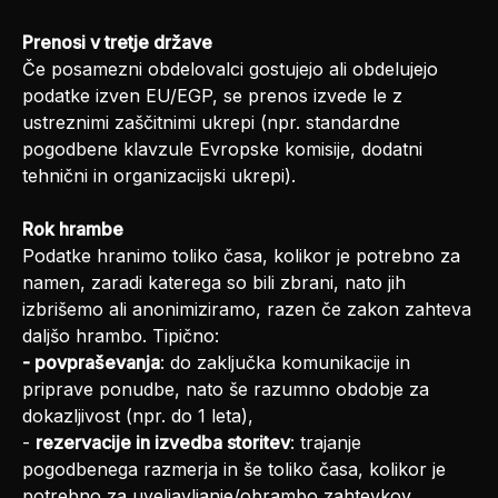
Prenosi v tretje države
Če posamezni obdelovalci gostujejo ali obdelujejo
podatke izven EU/EGP, se prenos izvede le z
ustreznimi zaščitnimi ukrepi (npr. standardne
pogodbene klavzule Evropske komisije, dodatni
tehnični in organizacijski ukrepi).
Rok hrambe
Podatke hranimo toliko časa, kolikor je potrebno za
namen, zaradi katerega so bili zbrani, nato jih
izbrišemo ali anonimiziramo, razen če zakon zahteva
daljšo hrambo. Tipično:
- povpraševanja
: do zaključka komunikacije in
priprave ponudbe, nato še razumno obdobje za
dokazljivost (npr. do 1 leta),
-
rezervacije in izvedba storitev
: trajanje
pogodbenega razmerja in še toliko časa, kolikor je
potrebno za uveljavljanje/obrambo zahtevkov,