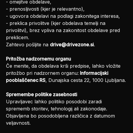
- omejitve obdelave,
- prenosljivosti (kjer je relevantno),
- ugovora obdelavi na podlagi zakonitega interesa,
- preklica privolitve (kjer obdelava temelji na
privolitvi), brez vpliva na zakonitost obdelave pred
preklicem.
Zahtevo pošljite na
drive@drivezone.si
.
Pritožba nadzornemu organu
Če menite, da obdelava krši predpise, lahko vložite
pritožbo pri nadzornem organu:
Informacijski
pooblaščenec RS
, Dunajska cesta 22, 1000 Ljubljana.
Spremembe politike zasebnosti
Upravljavec lahko politiko posodobi zaradi
sprememb storitev, tehnologij ali zakonodaje.
Objavljena bo posodobljena različica z datumom
veljavnosti.