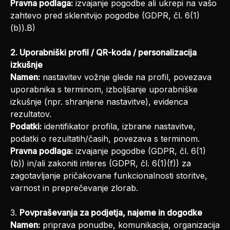
Pravna podlaga:
izvajanje pogodbe ali ukrepi na vašo
zahtevo pred sklenitvijo pogodbe (GDPR, čl. 6(1)
(b)).B)
2. Uporabniški profil / QR-koda / personalizacija
izkušnje
Namen:
nastavitev vožnje glede na profil, povezava
uporabnika s terminom, izboljšanje uporabniške
izkušnje (npr. shranjene nastavitve), evidenca
rezultatov.
Podatki:
identifikator profila, izbrane nastavitve,
podatki o rezultatih/časih, povezava s terminom.
Pravna podlaga:
izvajanje pogodbe (GDPR, čl. 6(1)
(b)) in/ali zakoniti interes (GDPR, čl. 6(1)(f)) za
zagotavljanje pričakovane funkcionalnosti storitve,
varnost in preprečevanje zlorab.
3.
Povpraševanja za podjetja, najeme in dogodke
Namen:
priprava ponudbe, komunikacija, organizacija