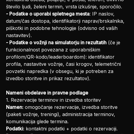
število ljudi, želeni termin, vrsta izkušnje, sporočilo.
- Podatke o uporabi spletnega mesta
: IP naslov,
datum/čas dostopa, identifikatorji naprav/brskalnika,
piškotki in podobne tehnologije (odvisno od vaših
nastavitev).
- Podatke o vožnji na simulatorju in rezultatih
(če je
funkcionalnost povezana z uporabniškim
profilom/QR-kodo/leaderboardom): identifikator
profila, nastavitve vožnje, časi krogov, telemetrični
povzetki napredka (v obsegu, ki je potreben za
izvedbo storitve in prikaz rezultatov).
Nameni obdelave in pravne podlage
1. Rezervacije terminov in izvedba storitev
Namen:
omogočanje rezervacije, izvedba storitve
(paketi vožnje, treningi), administracija terminov,
komunikacija glede termina.
Podatki:
kontaktni podatki + podatki o rezervaciji.