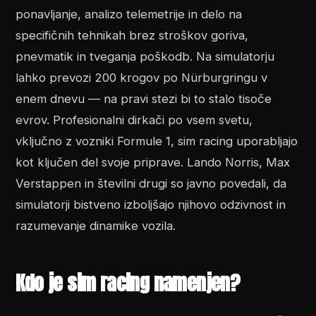
ponavljanje, analizo telemetrije in delo na
specifičnih tehnikah brez stroškov goriva,
pnevmatik in tveganja poškodb. Na simulatorju
lahko prevozi 200 krogov po Nürburgringu v
enem dnevu — na pravi stezi bi to stalo tisoče
evrov. Profesionalni dirkači po vsem svetu,
vključno z vozniki Formule 1, sim racing uporabljajo
kot ključen del svoje priprave. Lando Norris, Max
Verstappen in številni drugi so javno povedali, da
simulatorji bistveno izboljšajo njihovo odzivnost in
razumevanje dinamike vozila.
Kdo je sim racing namenjen?