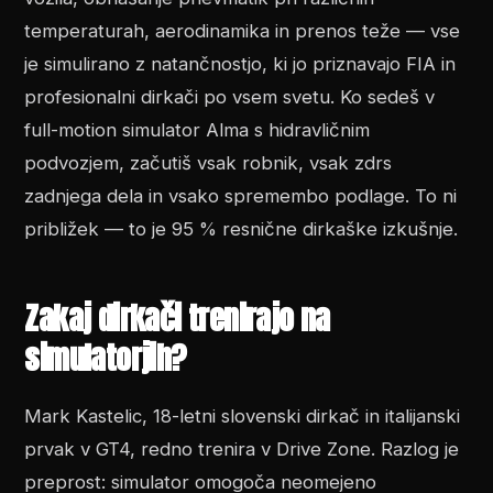
temperaturah, aerodinamika in prenos teže — vse
je simulirano z natančnostjo, ki jo priznavajo FIA in
profesionalni dirkači po vsem svetu. Ko sedeš v
full-motion simulator Alma s hidravličnim
podvozjem, začutiš vsak robnik, vsak zdrs
zadnjega dela in vsako spremembo podlage. To ni
približek — to je 95 % resnične dirkaške izkušnje.
Zakaj dirkači trenirajo na
simulatorjih?
Mark Kastelic, 18-letni slovenski dirkač in italijanski
prvak v GT4, redno trenira v Drive Zone. Razlog je
preprost: simulator omogoča neomejeno